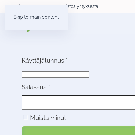
Yksityisille
Yrityksille
Tietoa yrityksestä
Skip to main content
Käyttäjätunnus
*
Salasana
*
Muista minut