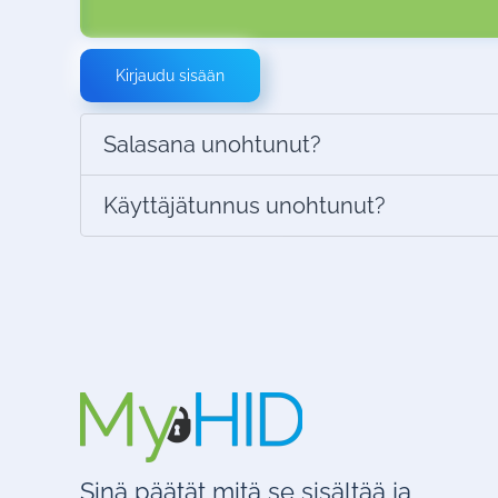
Kirjaudu sisään
Salasana unohtunut?
Käyttäjätunnus unohtunut?
Sinä päätät mitä se sisältää ja